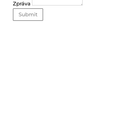
Zpráva
Submit
výroba
Prumyslová 566 375 01 Týn nad
Vltavou
otevírací doba
M-F: 8am – 6pm, S-S, 9am – 1pm
Email
info@schreinerei-
kruckenhauser.de