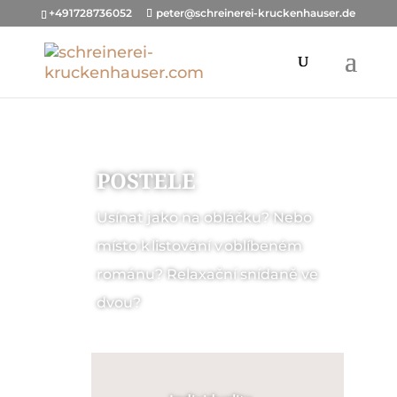
+491728736052
peter@schreinerei-kruckenhauser.de
POSTELE
Usínat jako na obláčku?
Nebo
místo k listování v oblíbeném
románu? Relaxační snídaně ve
dvou?