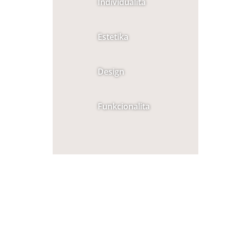
Individualita
Estetika
Design
Funkcionalita
Třetinu života strávíme v ložnici.
Udělejte si čas na výběr
správné postele a vytvořte ty
nejlepší podmínky pro dobrý