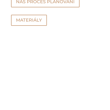
NÁŠ PROCES PLÁNOVÁNÍ
MATERIÁLY
NAPIŠTE NÁM:
MÁTE NĚJAKÉ DOTAZY?
CHCETE OBDRŽET
NABÍDKU?
ZAVOLEJTE: