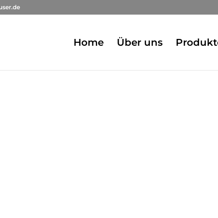
user.de
Home
Über uns
Produkt
Í STOLKY
 prací náročný nábytek na míru, který
lů. Nechceme nic menšího, než udělat Váš
ť naše obydlí je středem našich
řátelství. Dosáhnout klidu. A věnovat se