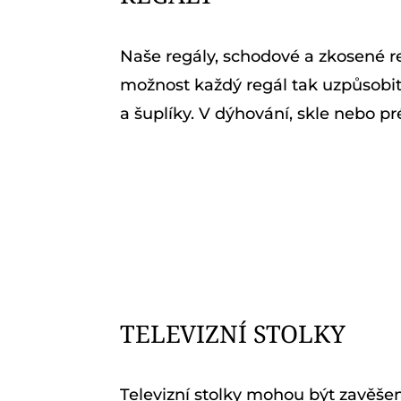
Naše regály, schodové a zkosené r
možnost každý regál tak uzpůsobit
a šuplíky. V dýhování, skle nebo p
TELEVIZNÍ STOLKY
Televizní stolky
mohou
být zavěšen