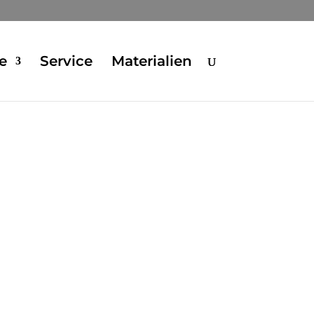
e
Service
Materialien
Design
Funkcionalita
Individualita
Rozmanitost
Moderní technologie