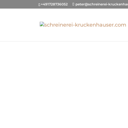
+491728736052
peter@schreinerei-kruckenha
REGÁLY A
TELEVIZN
VLT Nábytek vyrábí poctivou ruční
přesvědčí spoustou pěkných detai
domov hezčí a Vás šťastnější. Nebo
životů.
Úžasná místa, kde budovat p
podstatným věcem.