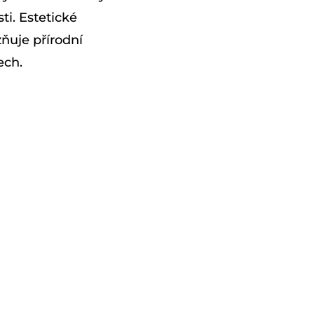
i. Estetické
zňuje přírodní
ech.